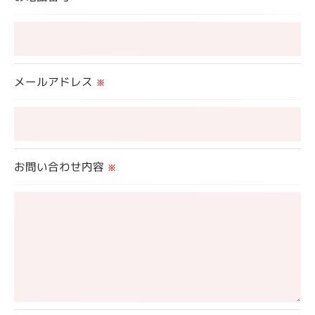
当社では、利用目的の達成に必要な範囲において、
個人情報を外部に委託する場合があります。
これらの委託先に対しては個人情報保護契約等の措
置をとり、適切な監督を行います。
メールアドレス
※
＜個人情報の安全管理＞
当社では、個人情報の漏洩等がなされないよう、適
切に安全管理対策を実施します。
お問い合わせ内容
※
＜個人情報を与えなかった場合に生じる結果＞
必要な情報を頂けない場合は、それに対応した当社
のサービスをご提供できない場合がございますので
予めご了承ください。
＜個人情報の開示･訂正・削除･利用停止の手続につ