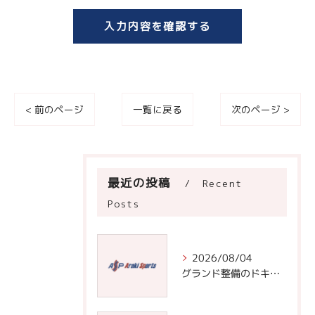
いて＞
当社では、お客様の個人情報の開示･訂正･削除・利
用停止の手続を定めさせて頂いております。
ご本人である事を確認のうえ、対応させて頂きま
す。
< 前のページ
一覧に戻る
次のページ >
個人情報の開示･訂正･削除・利用停止の具体的手続
きにつきましては、お電話でお問合せ下さい。
最近の投稿
Recent
Posts
2026/08/04
グランド整備のドキュメントで学ぶ効率的な道具選びと実践手順