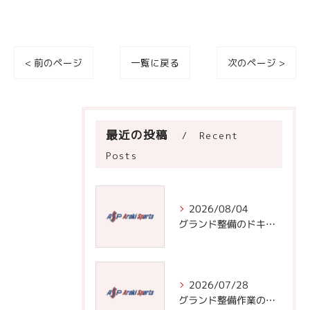
用停止の手続を定めさせて頂いております。
ご本人である事を確認のうえ、対応させて頂きま
す。
< 前のページ
一覧に戻る
次のページ >
個人情報の開示･訂正･削除・利用停止の具体的手続
きにつきましては、お電話でお問合せ下さい。
最近の投稿
Recent
Posts
2026/08/04
グランド整備のドキュメントで学ぶ効率的な道具選びと実践手順
2026/07/28
グランド整備作業の基本と効率化のための道具選びと頻度管理術