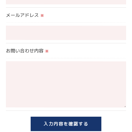
これらの委託先に対しては個人情報保護契約等の措
置をとり、適切な監督を行います。
メールアドレス
※
＜個人情報の安全管理＞
当社では、個人情報の漏洩等がなされないよう、適
切に安全管理対策を実施します。
お問い合わせ内容
※
＜個人情報を与えなかった場合に生じる結果＞
必要な情報を頂けない場合は、それに対応した当社
のサービスをご提供できない場合がございますので
予めご了承ください。
＜個人情報の開示･訂正・削除･利用停止の手続につ
いて＞
当社では、お客様の個人情報の開示･訂正･削除・利