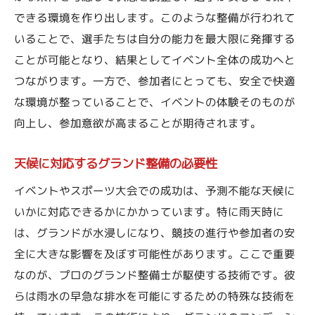
天候変化に対応するための準備
できる環境を作り出します。このような整備が行われて
整備後のグランドコンディション維持法
いることで、選手たちは自分の能力を最大限に発揮する
天候に左右されない整備のコツ
ことが可能となり、結果としてイベント全体の成功へと
雨上がり、今すぐ使いたいグラウンドに
つながります。一方で、参加者にとっても、安全で快適
な環境が整っていることで、イベントの体験そのものが
参加者の安全を守るためのグランド整備のポイ
向上し、参加意欲が高まることが期待されます。
ント
安全を第一に考える整備の基本
天候に対応するグランド整備の必要性
参加者の安心感を高める整備手法
イベントやスポーツ大会での成功は、予測不能な天候に
事故を未然に防ぐ整備の工夫
いかに対応できるかにかかっています。特に雨天時に
プロが実践する安全整備の秘訣
は、グランドが水浸しになり、競技の進行や参加者の安
リスク管理を徹底する整備戦略
全に大きな影響を及ぼす可能性があります。ここで重要
安全性を最優先した整備プラン
なのが、プロのグランド整備士が駆使する技術です。彼
天候に負けないプロのグランド整備術の秘密
らは雨水の早急な排水を可能にするための特殊な技術を