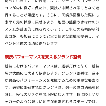
悪天候に強い整備技術の紹介
持っています。この技術により、グランドのコンディシ
ョンが常に良好に保たれ、競技が中断されることなく進
プロが明かす天候対応のノウハウ
行することが可能です。さらに、天候が回復した際にも
整備の品質を保つための秘策
素早く元の状態に戻せるよう、地面の整備や水はけのシ
天候予測を活用した整備計画
ステムが計画的に施されています。これらの技術的な対
整備の精度を上げるための工夫
応力が、参加者にとって安全で快適な環境を提供し、イ
天候に影響されない整備の実践
ベント全体の成功に寄与します。
雨上がり、今すぐ使いたいグラウンドに
グランド整備が支えるスポーツイベントの感動
競技パフォーマンスを支えるグランド整備
を知る
競技におけるパフォーマンスは、選手だけでなく、競技
スポーツの魅力を引き立てる整備
場の状態にも大きく依存します。グランド整備は、選手
整備がもたらす感動の瞬間
が最高のパフォーマンスを発揮するための重要な要素で
す。適切に整備されたグランドは、選手の体力消耗を軽
観客と選手を繋ぐ整備の力
減し、怪我のリスクを最小限に抑えます。特に陸上やサ
イベント体験を向上させる整備
ッカーのような激しい動きが要求されるスポーツでは、
整備が引き出すスポーツの醍醐味