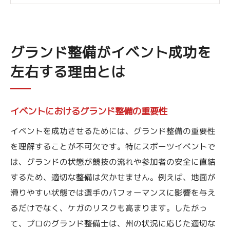
競技パフォーマンスを支えるグランド整備
グランド整備が観客体験に与える影響
グランド整備がイベント成功を
プロフェッショナルの視点から見たグラン
ド整備の役割
左右する理由とは
雨上がり、今すぐ使いたいグラウンドに
プロの技が光るグランド整備の実践法
イベントにおけるグランド整備の重要性
グランド整備で使われる最新技術
イベントを成功させるためには、グランド整備の重要性
専門家が推奨するグランド整備のステップ
を理解することが不可欠です。特にスポーツイベントで
グランド整備における効率的な手法
は、グランドの状態が競技の流れや参加者の安全に直結
グランド整備のプロが教えるテクニック
するため、適切な整備は欠かせません。例えば、地面が
参加者からの信頼を得るための整備法
滑りやすい状態では選手のパフォーマンスに影響を与え
天候に応じた柔軟なグランド整備の実践
るだけでなく、ケガのリスクも高まります。したがっ
雨上がり、今すぐ使いたいグラウンドに
て、プロのグランド整備士は、州の状況に応じた適切な