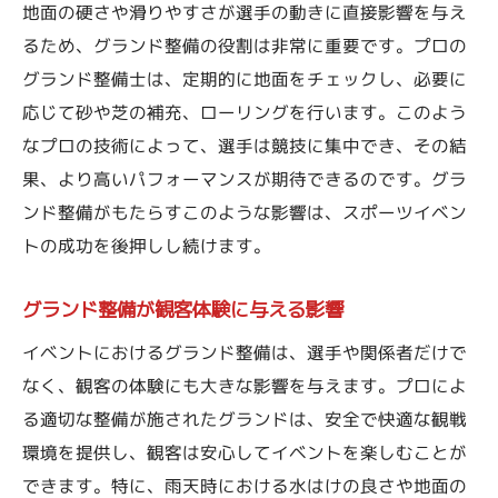
地面の硬さや滑りやすさが選手の動きに直接影響を与え
感動を生む整備の裏側
るため、グランド整備の役割は非常に重要です。プロの
プロフェッショナルが教えるグランド整備の重
グランド整備士は、定期的に地面をチェックし、必要に
要性
応じて砂や芝の補充、ローリングを行います。このよう
プロの視点で見る整備の価値
なプロの技術によって、選手は競技に集中でき、その結
整備の重要性を理解するためのポイント
果、より高いパフォーマンスが期待できるのです。グラ
経験豊富なプロの整備エピソード
ンド整備がもたらすこのような影響は、スポーツイベン
トの成功を後押しし続けます。
整備を通じて築く信頼関係
グランド整備がもたらすイベントの成功
グランド整備が観客体験に与える影響
プロが語る整備の核心
イベントにおけるグランド整備は、選手や関係者だけで
なく、観客の体験にも大きな影響を与えます。プロによ
る適切な整備が施されたグランドは、安全で快適な観戦
環境を提供し、観客は安心してイベントを楽しむことが
できます。特に、雨天時における水はけの良さや地面の