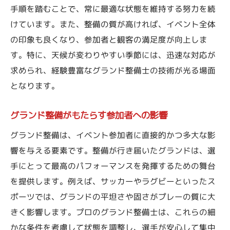
手順を踏むことで、常に最適な状態を維持する努力を続
グランド整備がもたらす競技の流れと安全性
けています。また、整備の質が高ければ、イベント全体
競技を安全に行うためのグランド整備
の印象も良くなり、参加者と観客の満足度が向上しま
グランド整備が競技進行に与える影響
す。特に、天候が変わりやすい季節には、迅速な対応が
プロの整備が生む競技のスムーズさ
求められ、経験豊富なグランド整備士の技術が光る場面
事故を防ぐための整備ポイント
となります。
選手のパフォーマンス向上に繋がる整備
グランド整備がもたらす参加者への影響
整備で実現する安心・安全な競技環境
雨上がり、今すぐ使いたいグラウンドに
グランド整備は、イベント参加者に直接的かつ多大な影
イベントを成功に導くための天候対応グランド
響を与える要素です。整備が行き届いたグランドは、選
整備法
手にとって最高のパフォーマンスを発揮するための舞台
を提供します。例えば、サッカーやラグビーといったス
天候別グランド整備の重要ポイント
ポーツでは、グランドの平坦さや固さがプレーの質に大
雨天時に役立つ整備のテクニック
きく影響します。プロのグランド整備士は、これらの細
プロが行う迅速な天候対応整備
かな条件を考慮して状態を調整し、選手が安心して集中