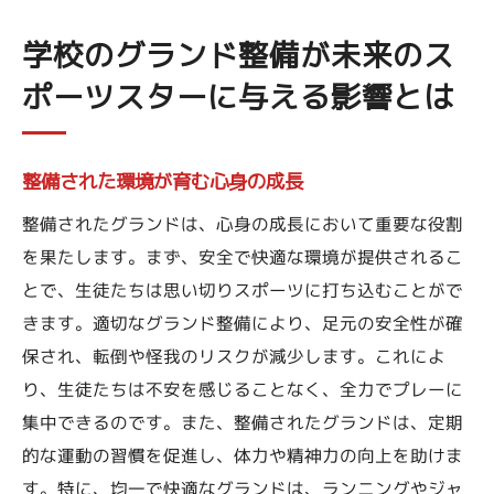
地域社会へのポジティブな影響
学校のグランド整備が未来のス
整備されたグランドの教育的価値
ポーツスターに与える影響とは
未来のアスリートに求められる環境とは
グランド整備が生徒の安全とパフォーマンスを
向上させる理由
整備された環境が育む心身の成長
安全性を確保する最新技術
整備されたグランドは、心身の成長において重要な役割
怪我予防に役立つ整備の要素
を果たします。まず、安全で快適な環境が提供されるこ
適切な水はけ技術の重要性
とで、生徒たちは思い切りスポーツに打ち込むことがで
快適な練習環境がもたらす効果
きます。適切なグランド整備により、足元の安全性が確
温度管理とパフォーマンスの相関
保され、転倒や怪我のリスクが減少します。これによ
指導者と整備担当者の連携の重要性
り、生徒たちは不安を感じることなく、全力でプレーに
整備されたグランドがスポーツに情熱を注ぐ場
集中できるのです。また、整備されたグランドは、定期
を提供する方法
的な運動の習慣を促進し、体力や精神力の向上を助けま
す。特に、均一で快適なグランドは、ランニングやジャ
情熱を引き出す環境の整備