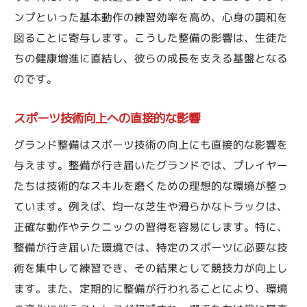
ンプといった基本動作の練習効率を高め、心身の調和を
生徒たちの積極的な参加を促す要因
図ることに寄与します。こうした整備の影響は、生徒た
インフラとしての整備の役割
ちの健康増進に直結し、彼らの成長を支える基盤となる
生徒の自己表現の場としての価値
のです。
整備がもたらすコミュニティの活性化
情熱を育むための持続可能な整備
スポーツ技術向上への直接的な影響
学校のグランド整備が天候に左右されない練習
グランド整備はスポーツ技術の向上にも直接的な影響を
環境を実現
与えます。整備が行き届いたグランドでは、プレイヤー
全天候型グランドの設計と利点
たちは技術的なスキルを磨くための理想的な環境が整っ
吸水技術が変える練習の在り方
ています。例えば、均一な芝生や滑らかなトラックは、
正確な動作やテクニックの習得を容易にします。特に、
異常気象への対応策と整備
整備が行き届いた環境では、特定のスポーツに必要な技
持続可能な環境整備の実践例
術を集中して練習でき、その結果として競技力が向上し
テクノロジーを活用した新しい整備方法
ます。また、定期的に整備が行われることにより、環境
季節ごとの最適な整備計画