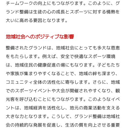
技術革新がもたらす整備の可能性
チームワークの向上にもつながります。このように、グ
ランド整備は生徒の心の成長とスポーツに対する情熱を
スポーツ文化を支えるインフラとは
大いに高める要因となります。
整備がもたらす未来のスポーツの姿
グランド整備が学校のスポーツ活動に与えるポ
地域社会へのポジティブな影響
ジティブな影響
整備されたグランドは、地域社会にとっても多大な恩恵
活動を活性化させる整備の役割
をもたらします。例えば、安全で快適なスポーツ環境
生徒の健康と学業のバランスを促進
は、地域住民の健康促進の場にもなります。子どもたち
多様なスポーツへの対応力を強化
や家族が集まりやすくなることで、地域の絆も深まり、
学校全体の団結力を高める効果
コミュニティ全体の活性化に寄与します。さらに、地域
地域とのつながりを強化する整備
でのスポーツイベントや大会が開催されやすくなり、観
スポーツ活動の質を向上させる要因
光客を呼び込むことにもつながります。このようなイベ
ントは、地域経済を活性化し、地元の商業活動を支える
若いアスリートの成長を支える学校のグランド
大きな力となります。こうして、グランド整備は地域社
整備の意義
会の持続的な発展を促進し、生活の質を向上させる重要
成長過程におけるグランドの価値