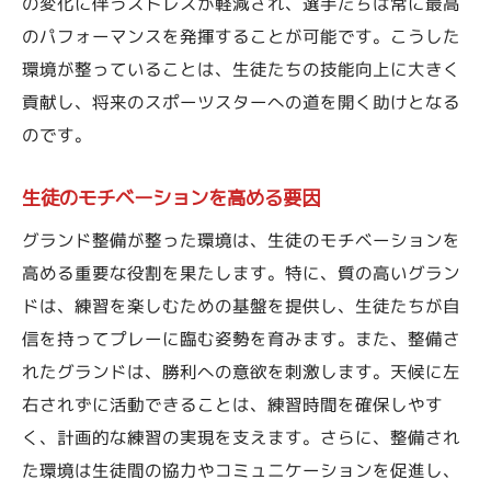
の変化に伴うストレスが軽減され、選手たちは常に最高
適切なグランド整備が若手アスリートの育成に
のパフォーマンスを発揮することが可能です。こうした
不可欠な理由
環境が整っていることは、生徒たちの技能向上に大きく
育成環境としてのグランドの重要性
貢献し、将来のスポーツスターへの道を開く助けとなる
技術向上のための最適な条件
のです。
長期的な成長を支える整備の役割
生徒のモチベーションを高める要因
才能を開花させるための環境づくり
グランド整備が整った環境は、生徒のモチベーションを
選手の成長を促すフィードバック体制
高める重要な役割を果たします。特に、質の高いグラン
未來のスターを育てるための整備基準
ドは、練習を楽しむための基盤を提供し、生徒たちが自
未来のスポーツスターを育むために必要なグラ
信を持ってプレーに臨む姿勢を育みます。また、整備さ
ンド整備の要素
れたグランドは、勝利への意欲を刺激します。天候に左
夢を形にする整備要素の重要性
右されずに活動できることは、練習時間を確保しやす
現代のニーズに応える整備技術
く、計画的な練習の実現を支えます。さらに、整備され
最新設備とアスリートのための環境
た環境は生徒間の協力やコミュニケーションを促進し、