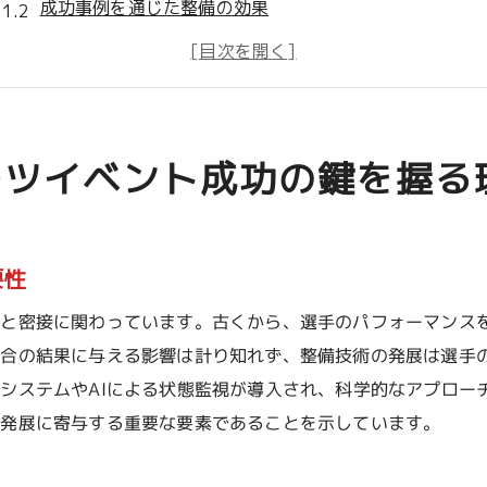
成功事例を通じた整備の効果
グランド整備がもたらす経済効果
整備不良がイベントに与えるリスク
グランド整備とイベントブランド力の強化
長期的な視点からの整備の意義
ーツイベント成功の鍵を握る
選手のパフォーマンスを引き出すためのグランド整備のポイ
フィールドの平滑化による安全性の確保
適切な芝生管理と選手の快適性
要性
水はけと天候対応の重要性
化と密接に関わっています。古くから、選手のパフォーマンス
整備における環境への配慮
試合の結果に与える影響は計り知れず、整備技術の発展は選手
選手の怪我防止に効果的な整備法
システムやAIによる状態監視が導入され、科学的なアプロー
の発展に寄与する重要な要素であることを示しています。
選手からのフィードバックを活かした整備
観客を魅了する美しいグランドの作り方