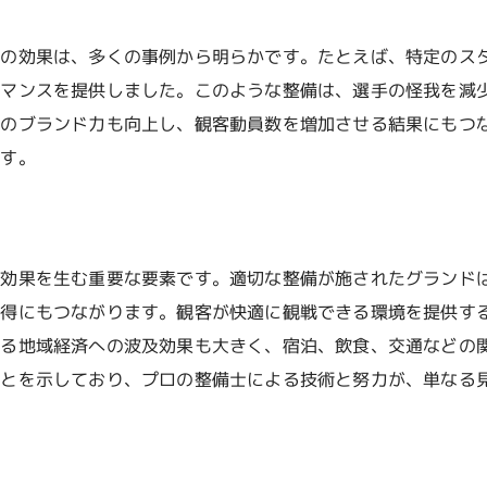
視覚的魅力を高めるデザインコンセプト
観客が楽しめる整備の工夫
備の効果は、多くの事例から明らかです。たとえば、特定のス
ーマンスを提供しました。このような整備は、選手の怪我を減
快適な観戦を実現する設備
体のブランド力も向上し、観客動員数を増加させる結果にもつ
四季折々の演出と整備
ます。
地域コミュニティとの連携による整備
観客の満足度を左右する細部への配慮
最新技術を活用した革新的なグランド整備の手法
済効果を生む重要な要素です。適切な整備が施されたグランド
ドローンによるフィールド監視と整備の効率化
獲得にもつながります。観客が快適に観戦できる環境を提供す
AIを活用した土壌データ分析
よる地域経済への波及効果も大きく、宿泊、飲食、交通などの
センサー技術で実現する精密な管理
ことを示しており、プロの整備士による技術と努力が、単なる
環境に優しい整備テクノロジー
デジタルツインの活用によるシミュレーション
最新機器を用いた整備の実例