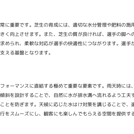
イベント後の評価とフィードバック
地域社会における整備の影響
整備を通じたPR戦略の構築
非常に重要です。芝生の育成には、適切な水分管理や肥料の施
大きく向上させます。また、芝生の質が良ければ、選手の脚へ
が求められ、柔軟な対応が選手の快適性につながります。選手
を支える基盤となります。
パフォーマンスに直結する極めて重要な要素です。雨天時には
の傾斜を設計することで、自然に水が排水溝へ流れるよう工夫
ることを防ぎます。天候に応じた水はけ対策を講じることで、
進行をスムーズにし、観客にも楽しんでもらえる空間を提供す