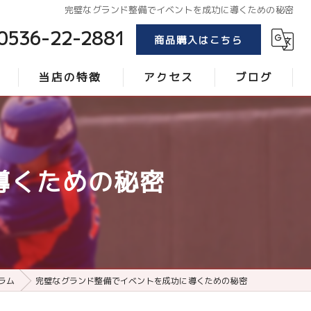
完璧なグランド整備でイベントを成功に導くための秘密
0536-22-2881
商品購入はこちら
当店の特徴
アクセス
ブログ
トンボ
コラム
ブラシ
導くための秘密
レーキ
砂
ローラー
ラム
完璧なグランド整備でイベントを成功に導くための秘密