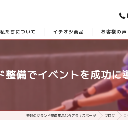
私たちについて
イチオシ商品
お客様の声
スタッフ紹介
時短砂 -アクシスプロ-
口コミ
よくある質問
最強グランド整備 -サンダーバード-
ド整備でイベントを成功に
野球のグランド整備用品ならアラキスポーツ
ブログ
コ