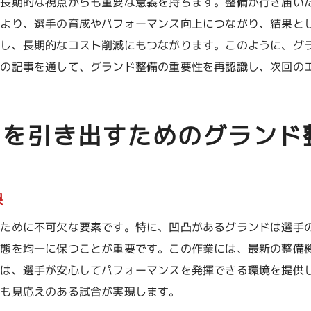
、長期的な視点からも重要な意義を持ちます。整備が行き届い
選手の怪我予防における整備の重要性
により、選手の育成やパフォーマンス向上につながり、結果と
成功するイベントには欠かせないグランド整備の秘密
ばし、長期的なコスト削減にもつながります。このように、グ
回の記事を通して、グランド整備の重要性を再認識し、次回の
整備計画の立案とその重要性
専門家の意見を活かした整備手法
整備に必要な予算とその管理法
スを引き出すためのグランド
整備におけるチームワークの重要性
多様なニーズに応える整備の知恵
整備の質を高めるためのトレーニング
保
グランド整備の質がイベント全体の成功を左右する
るために不可欠な要素です。特に、凹凸があるグランドは選手
全体の設営と連携する整備の役割
状態を均一に保つことが重要です。この作業には、最新の整備
観客の口コミに影響を与える整備
ドは、選手が安心してパフォーマンスを発揮できる環境を提供
スポンサーシップと整備の関連性
ても見応えのある試合が実現します。