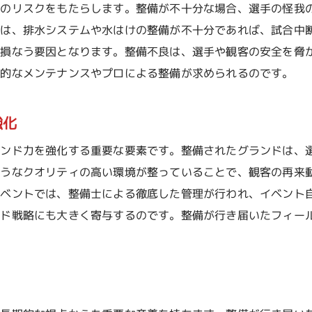
くのリスクをもたらします。整備が不十分な場合、選手の怪我
グランド整備でイベントの魅力を最大限に引き出す
ドは、排水システムや水はけの整備が不十分であれば、試合中
イベントテーマに合わせた整備アプローチ
を損なう要因となります。整備不良は、選手や観客の安全を脅
観客参加型の整備プログラム
期的なメンテナンスやプロによる整備が求められるのです。
文化的要素を取り入れた整備の工夫
整備を通じた地域活性化の促進
強化
イベント後の整備と持続可能性
ランド力を強化する重要な要素です。整備されたグランドは、
整備による環境教育の推進
ようなクオリティの高い環境が整っていることで、観客の再来
適切なグランド整備が選手に与える影響とは
イベントでは、整備士による徹底した管理が行われ、イベント
選手のパフォーマンス向上に寄与する要因
ンド戦略にも大きく寄与するのです。整備が行き届いたフィー
心理的効果としての整備の役割
選手間のインタビューで見る整備の効果
整備の効果を数値化する試み
長期間の整備が選手に与える影響