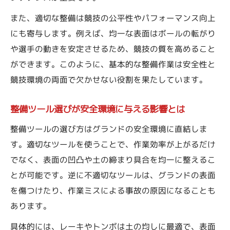
グラウンド整備やり方の見直しで時間短縮
また、適切な整備は競技の公平性やパフォーマンス向上
を実現
にも寄与します。例えば、均一な表面はボールの転がり
や選手の動きを安定させるため、競技の質を高めること
グランド整備バギーや牽引自作の工夫を解
ができます。このように、基本的な整備作業は安全性と
説
競技環境の両面で欠かせない役割を果たしています。
複数の整備道具活用で作業負担を軽減する
方法
整備ツール選びが安全環境に与える影響とは
整備道具選びなら現場の用途を重視しよう
整備ツールの選び方はグランドの安全環境に直結しま
現場環境に合ったグランド整備ツール選定
す。適切なツールを使うことで、作業効率が上がるだけ
のコツ
でなく、表面の凹凸や土の締まり具合を均一に整えるこ
用途別グラウンド整備やり方と道具の違い
とが可能です。逆に不適切なツールは、グランドの表面
を比較
を傷つけたり、作業ミスによる事故の原因になることも
グランドをならす道具の使い分けと選び方
あります。
整備道具選びで失敗しないためのポイント
具体的には、レーキやトンボは土の均しに最適で、表面