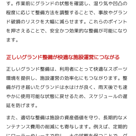
す。作業前にグランドの状態を確認し、湿り気や凹凸の
野球グラウンド整備道具で安全性を高める
程度に応じて整備方法を調整することで、事故やグラン
方法
ド破損のリスクを大幅に減らせます。これらのポイント
スポーツ施設向けグランド整備やり方の特
を押さえることで、安全かつ効果的な整備が可能になり
徴
ます。
グランド整備ツール選びで施設管理を効率
化
正しいグランド整備が快適な施設運営につながる
用途に応じたグラウンド整備道具の活用法
正しいグランド整備は、利用者にとって快適なスポーツ
スポーツ施設の快適性を保つ整備のコツ
環境を提供し、施設運営の効率化にもつながります。整
でこぼこグラウンドをならす基本のやり方と注
備が行き届いたグランドは水はけが良く、雨天後でも速
意点
やかに使用可能な状態に戻せるため、スケジュールの遅
グランド整備でこぼこ解消の基本手順を解
延を防げます。
説
また、適切な整備は施設の資産価値を守り、長期的なメ
グラウンドをならす道具の適切な使い方と
ンテナンス費用の削減にも寄与します。例えば、定期的
は
にローラーやレーキで均し、土の状態を保つことで、グ