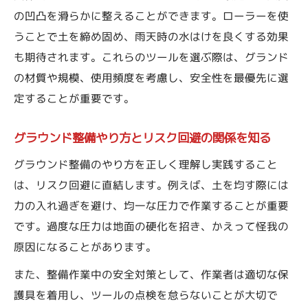
野球グラウンド整備道具選びの注意点を知
の凹凸を滑らかに整えることができます。ローラーを使
る
うことで土を締め固め、雨天時の水はけを良くする効果
グラウンドの凹凸対策に役立つツール活用術
も期待されます。これらのツールを選ぶ際は、グランド
グランド整備でこぼこ対策に有効な道具を
の材質や規模、使用頻度を考慮し、安全性を最優先に選
紹介
定することが重要です。
グラウンド整備やり方で凹凸解消の基本を
グラウンド整備やり方とリスク回避の関係を知る
押さえる
整備ツール活用でグラウンドの状態を均一
グラウンド整備のやり方を正しく理解し実践すること
にする
は、リスク回避に直結します。例えば、土を均す際には
ローラーやトンボの使い方と凹凸対策を解
力の入れ過ぎを避け、均一な圧力で作業することが重要
説
です。過度な圧力は地面の硬化を招き、かえって怪我の
原因になることがあります。
グランド整備のプロが実践する凹凸修正方
法
また、整備作業中の安全対策として、作業者は適切な保
野球やスポーツ施設に最適な整備方法を解説
護具を着用し、ツールの点検を怠らないことが大切で