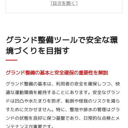
解説
整備ツール選びが安全環境に与える影響と
は
グラウンド整備やり方とリスク回避の関係
グランド整備ツールで安全な環
を知る
境づくりを目指す
正しいグランド整備が快適な施設運営につ
ながる
グランド整備の基本と安全確保の重要性を解説
グラウンドの安全性を高める整備道具の使
い方
グランド整備の基本は、利用者の安全を確保しつつ、快
作業効率を上げるグランド整備の工夫とは
適な運動環境を維持することにあります。安全なグラン
ドは凹凸や水たまりを防ぎ、転倒や怪我のリスクを減ら
グランド整備で作業効率をアップさせる考
すために欠かせません。特に、整地や排水の管理はグラ
え方
ンドの状態を良好に保つ基盤であり、日常的な点検とメ
効率化に役立つグランド整備ツールの特徴
ンテナンスが重要です。
とは