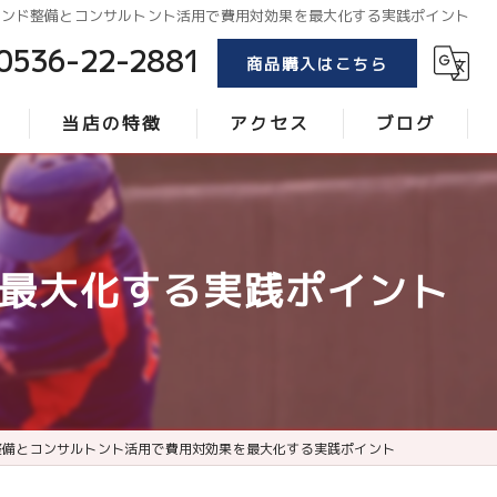
ランド整備とコンサルトント活用で費用対効果を最大化する実践ポイント
0536-22-2881
商品購入はこちら
当店の特徴
アクセス
ブログ
トンボ
コラム
ブラシ
最大化する実践ポイント
レーキ
砂
ローラー
整備とコンサルトント活用で費用対効果を最大化する実践ポイント