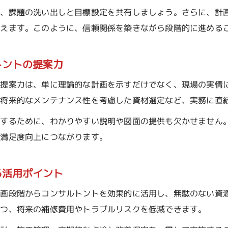
グランド整備費用見直しのためのポイント解説
し、課題の洗い出しと目標設定を共有しましょう。さらに、計
グランド整備コンサルの知見で費用対効果を高める方
行えます。このように、信頼関係を築きながら段階的に進める
グランド整備費用の比較で分かる節約ポイント
2024年注目のグランド整備最新トレンド
トントの提案力
グランド整備で注目の最新トレンドを徹底解説
の提案力は、単に理論的な計画を示すだけでなく、現場の実情
グランド整備コンサルトントが提案する2024年の新技
、将来的なメンテナンス性を考慮した資材選定など、実務に直
グランド整備現場に活きる最新プロセスと効率化事例
にするために、わかりやすい説明や図面の提供も欠かせません
グランド整備の技術革新がもたらす現場改革とは
の満足度向上につながります。
グランド整備の最新動向とコンサルの役割の変化
る活用ポイント
計画段階からコンサルトントを効果的に活用し、無駄のない資
つつ、将来の補修費用やトラブルリスクを低減できます。