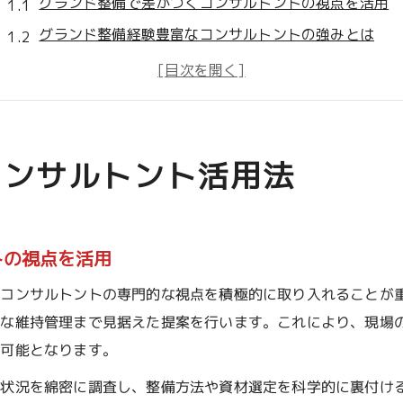
グランド整備で差がつくコンサルトントの視点を活用
グランド整備経験豊富なコンサルトントの強みとは
グランド整備を成功へ導くコンサルの選び方と実践法
グランド整備の現場で活きるコンサルトントの提案力
グランド整備の費用対効果を最大化する活用ポイント
プロ視点によるグランド整備の実践ポイント
コンサルトント活用法
グランド整備を効率化するプロならではの工夫
グランド整備の現場で活かす専門知識と経験値
グランド整備の課題解決に役立つ具体的な実践例
トの視点を活用
グランド整備の安全管理におけるプロの着眼点
、コンサルトントの専門的な視点を積極的に取り入れることが
グランド整備現場で重視すべきポイントを解説
的な維持管理まで見据えた提案を行います。これにより、現場
コンサルトント選定で失敗しないコツ解説
が可能となります。
グランド整備専門コンサルトントの見極め方と選定基
守状況を綿密に調査し、整備方法や資材選定を科学的に裏付け