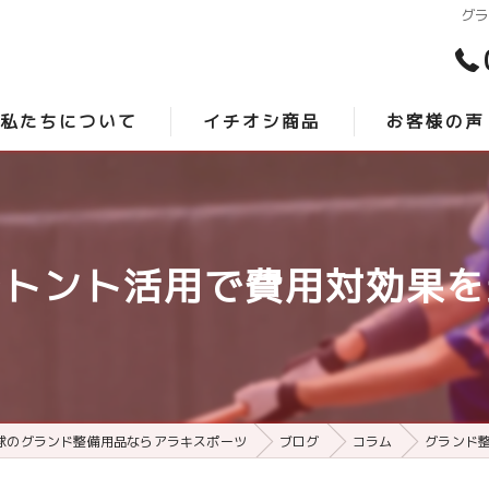
グ
私たちについて
イチオシ商品
お客様の声
スタッフ紹介
時短砂 -アクシスプロ-
口コミ
よくある質問
最強グランド整備 -サンダーバード-
ルトント活用で費用対効果を
球のグランド整備用品ならアラキスポーツ
ブログ
コラム
グランド