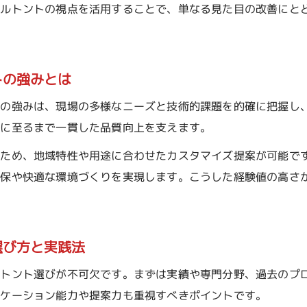
グランド整備を任せる際のコンサル選びのポイント
サルトントの視点を活用することで、単なる見た目の改善にと
グランド整備と相性の良いコンサルトントの特徴とは
グランド整備に適したコンサル選定で失敗しない秘訣
トの強みとは
グランド整備に強いコンサルトント評価基準の押さえ
長期運用で差がつくグランド整備戦略
大の強みは、現場の多様なニーズと技術的課題を的確に把握し
グランド整備の長期運用を見据えた戦略設計の重要性
理に至るまで一貫した品質向上を支えます。
グランド整備とコンサルトントの連携で長期的成果を
るため、地域特性や用途に合わせたカスタマイズ提案が可能で
グランド整備のコスト最適化を実現する戦略的アプロ
確保や快適な環境づくりを実現します。こうした経験値の高さ
グランド整備の維持管理で失敗しない長期プランの立
グランド整備現場で活かせる長期的な改善ポイント
選び方と実践法
グラウンド整備費用を抑える具体的手法
グランド整備の費用削減を実現するコンサルトント活
ルトント選びが不可欠です。まずは実績や専門分野、過去のプ
グランド整備の無駄を省く効率的な費用管理方法
ニケーション能力や提案力も重視すべきポイントです。