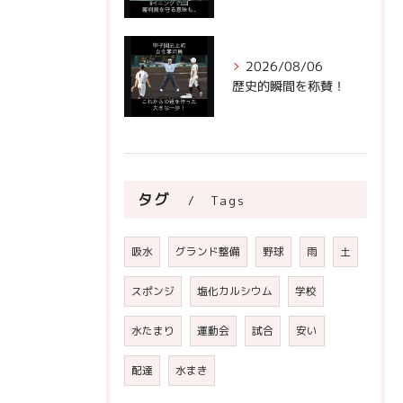
2026/08/06
歴史的瞬間を称賛！
タグ
Tags
吸水
グランド整備
野球
雨
土
スポンジ
塩化カルシウム
学校
水たまり
運動会
試合
安い
配達
水まき