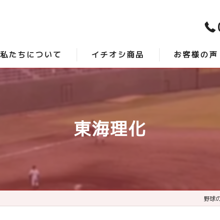
私たちについて
イチオシ商品
お客様の声
スタッフ紹介
時短砂 -アクシスプロ-
口コミ
よくある質問
最強グランド整備 -サンダーバード-
東海理化
野球