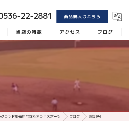
0536-22-2881
商品購入はこちら
当店の特徴
アクセス
ブログ
トンボ
コラム
ブラシ
レーキ
砂
ローラー
のグランド整備用品ならアラキスポーツ
ブログ
東海理化