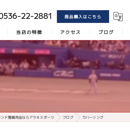
0536-22-2881
商品購入はこちら
当店の特徴
アクセス
ブログ
トンボ
コラム
ブラシ
レーキ
砂
ローラー
ランド整備用品ならアラキスポーツ
ブログ
カバーリング