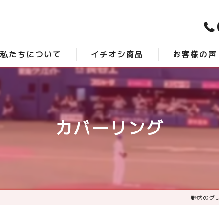
私たちについて
イチオシ商品
お客様の声
スタッフ紹介
時短砂 -アクシスプロ-
口コミ
よくある質問
最強グランド整備 -サンダーバード-
カバーリング
野球のグ