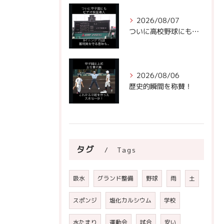
2026/08/07
ついに高校野球にもビデオ判定が！
2026/08/06
歴史的瞬間を称賛！
タグ
Tags
吸水
グランド整備
野球
雨
土
スポンジ
塩化カルシウム
学校
水たまり
運動会
試合
安い