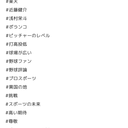
#楽天
#近藤健介
#浅村栄斗
#ポランコ
#ピッチャーのレベル
#打高投低
#球場が広い
#野球ファン
#野球評論
#プロスポーツ
#異国の地
#挑戦
#スポーツの未来
#高い期待
#尊敬