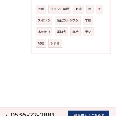
吸水
グランド整備
野球
雨
土
スポンジ
塩化カルシウム
学校
水たまり
運動会
試合
安い
配達
水まき
0536-22-2881
商品購入はこちら