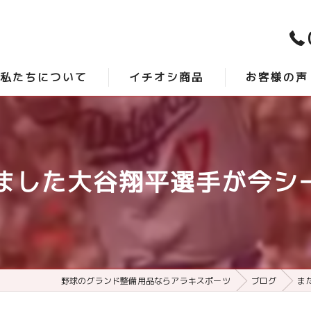
私たちについて
イチオシ商品
お客様の声
スタッフ紹介
時短砂 -アクシスプロ-
口コミ
よくある質問
最強グランド整備 -サンダーバード-
した大谷翔平選手が今シー
野球のグランド整備用品ならアラキスポーツ
ブログ
ま