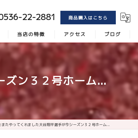
0536-22-2881
商品購入はこちら
当店の特徴
アクセス
ブログ
トンボ
コラム
ブラシ
ズン３２号ホーム...
レーキ
砂
ローラー
たまたやってくれました大谷翔平選手が今シーズン３２号ホーム...