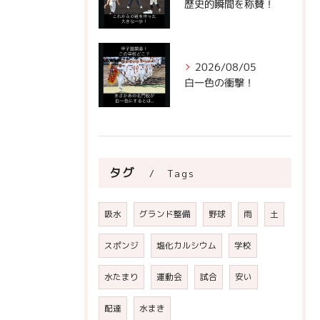
歴史的瞬間を称賛！
2026/08/05
白一色の衝撃！
タグ
Tags
吸水
グランド整備
野球
雨
土
スポンジ
塩化カルシウム
学校
水たまり
運動会
試合
安い
配達
水まき