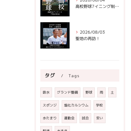
高校野球7イニング制への声。
2026/08/03
聖地の再訪！
タグ
Tags
吸水
グランド整備
野球
雨
土
スポンジ
塩化カルシウム
学校
水たまり
運動会
試合
安い
配達
水まき