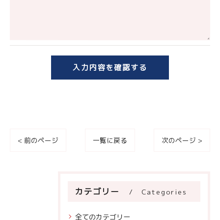
予めご了承ください。
＜個人情報の開示･訂正・削除･利用停止の手続につ
いて＞
当社では、お客様の個人情報の開示･訂正･削除・利
用停止の手続を定めさせて頂いております。
ご本人である事を確認のうえ、対応させて頂きま
す。
個人情報の開示･訂正･削除・利用停止の具体的手続
< 前のページ
一覧に戻る
次のページ >
きにつきましては、お電話でお問合せ下さい。
カテゴリー
Categories
全てのカテゴリー