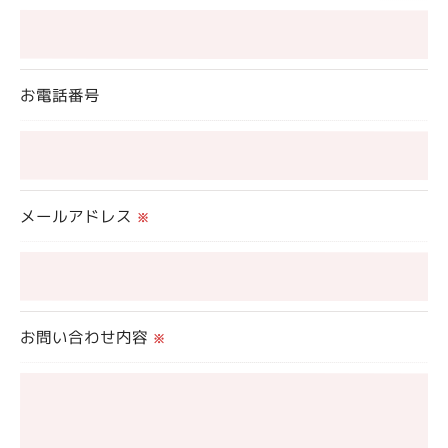
ません。
＜個人情報の委託について＞
お電話番号
当社では、利用目的の達成に必要な範囲において、
個人情報を外部に委託する場合があります。
これらの委託先に対しては個人情報保護契約等の措
置をとり、適切な監督を行います。
メールアドレス
※
＜個人情報の安全管理＞
当社では、個人情報の漏洩等がなされないよう、適
切に安全管理対策を実施します。
お問い合わせ内容
※
＜個人情報を与えなかった場合に生じる結果＞
必要な情報を頂けない場合は、それに対応した当社
のサービスをご提供できない場合がございますので