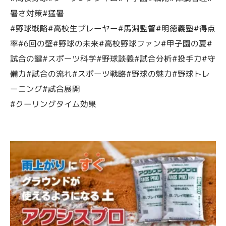
暑さ対策#猛暑
#野球戦略#高校生プレーヤー#馬淵監督#明徳義塾#得点
率#6回の壁#野球の未来#高校野球ファン#甲子園の夏#
試合の鍵#スポーツ科学#野球談義#試合分析#投手力#守
備力#試合の流れ#スポーツ戦略#野球の魅力#野球トレ
ーニング#試合展開
#クーリングタイム効果