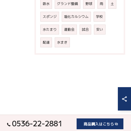
吸水
グランド整備
野球
雨
土
スポンジ
塩化カルシウム
学校
水たまり
運動会
試合
安い
配達
水まき
0536-22-2881
商品購入はこちら