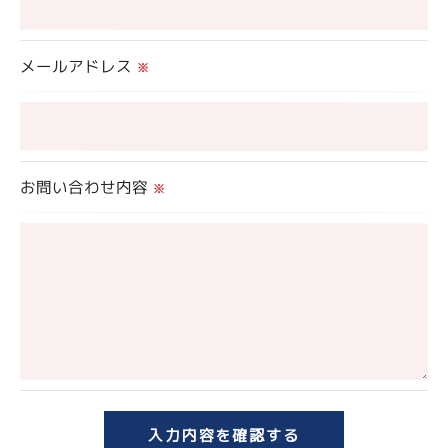
これらの委託先に対しては個人情報保護契約等の措
置をとり、適切な監督を行います。
メールアドレス
※
＜個人情報の安全管理＞
当社では、個人情報の漏洩等がなされないよう、適
切に安全管理対策を実施します。
お問い合わせ内容
※
＜個人情報を与えなかった場合に生じる結果＞
必要な情報を頂けない場合は、それに対応した当社
のサービスをご提供できない場合がございますので
予めご了承ください。
＜個人情報の開示･訂正・削除･利用停止の手続につ
いて＞
当社では、お客様の個人情報の開示･訂正･削除・利