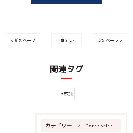
用停止の手続を定めさせて頂いております。
ご本人である事を確認のうえ、対応させて頂きま
す。
個人情報の開示･訂正･削除・利用停止の具体的手続
< 前のページ
一覧に戻る
次のページ >
きにつきましては、お電話でお問合せ下さい。
関連タグ
#野球
カテゴリー
Categories