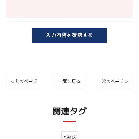
＜個人情報の開示･訂正・削除･利用停止の手続につ
いて＞
当社では、お客様の個人情報の開示･訂正･削除・利
用停止の手続を定めさせて頂いております。
ご本人である事を確認のうえ、対応させて頂きま
す。
個人情報の開示･訂正･削除・利用停止の具体的手続
< 前のページ
一覧に戻る
次のページ >
きにつきましては、お電話でお問合せ下さい。
関連タグ
#野球