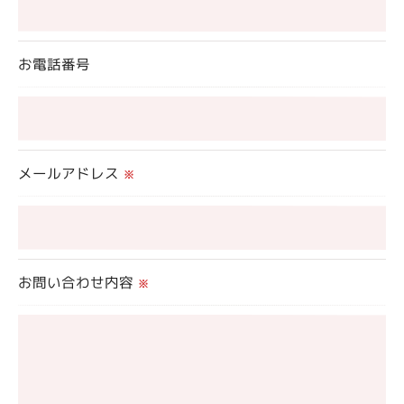
＜個人情報の委託について＞
お電話番号
当社では、利用目的の達成に必要な範囲において、
個人情報を外部に委託する場合があります。
これらの委託先に対しては個人情報保護契約等の措
置をとり、適切な監督を行います。
メールアドレス
※
＜個人情報の安全管理＞
当社では、個人情報の漏洩等がなされないよう、適
切に安全管理対策を実施します。
お問い合わせ内容
※
＜個人情報を与えなかった場合に生じる結果＞
必要な情報を頂けない場合は、それに対応した当社
のサービスをご提供できない場合がございますので
予めご了承ください。