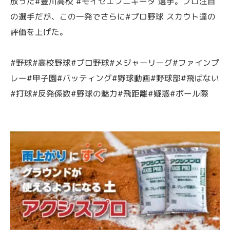
放った#豊川高校 #モイセエフニキータ 選手。プロ注目
の選手だが、この一発でさらに#プロ野球 スカウト達の
評価を上げた。
#野球#高校野球#プロ野球#メジャーリーグ#ファインプ
レー#甲子園#バッティング#野球動画#野球部#飛ばない
#打球#反発係数#野球の魅力#飛距離#疑惑#ポール際