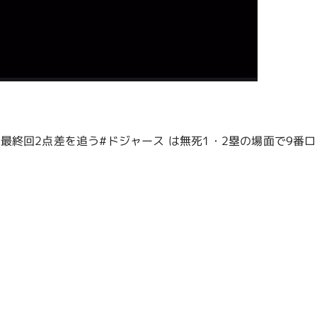
終回2点差を追う#ドジャース は無死1・2塁の場面で9番ロハ