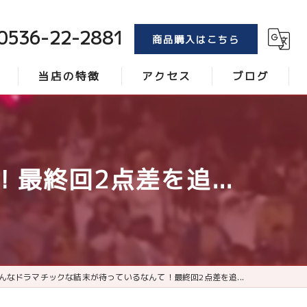
0536-22-2881
商品購入はこちら
当店の特徴
アクセス
ブログ
トンボ
コラム
ブラシ
終回2点差を追...
レーキ
砂
ローラー
んなドラマチックな結末が待っているなんて！最終回2点差を追...