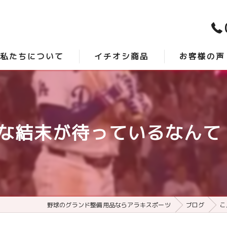
私たちについて
イチオシ商品
お客様の声
スタッフ紹介
時短砂 -アクシスプロ-
口コミ
よくある質問
最強グランド整備 -サンダーバード-
な結末が待っているなんて！最
野球のグランド整備用品ならアラキスポーツ
ブログ
こ