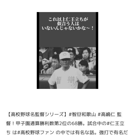
【高校野球名監督シリーズ】#智辯和歌山 #高嶋仁 監
督！甲子園通算勝利数第2位の68勝。試合中の#仁王立
ち は#高校野球ファン の中では有名な話。強打で有名だ