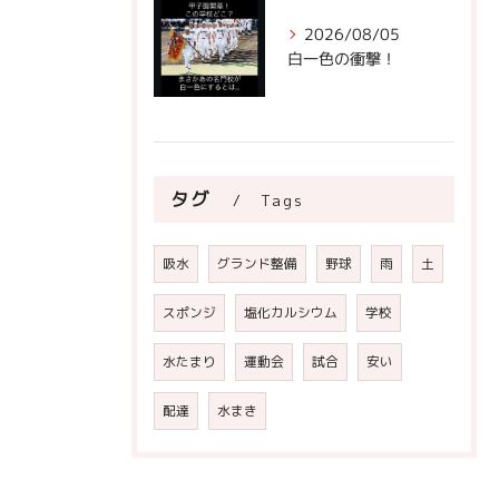
2026/08/05
白一色の衝撃！
タグ
Tags
吸水
グランド整備
野球
雨
土
スポンジ
塩化カルシウム
学校
水たまり
運動会
試合
安い
配達
水まき