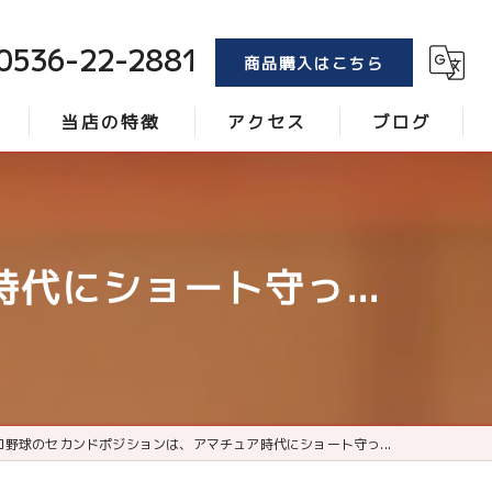
0536-22-2881
商品購入はこちら
当店の特徴
アクセス
ブログ
トンボ
コラム
ブラシ
代にショート守っ...
レーキ
砂
ローラー
ロ野球のセカンドポジションは、アマチュア時代にショート守っ...