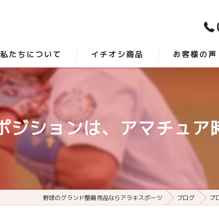
私たちについて
イチオシ商品
お客様の声
スタッフ紹介
時短砂 -アクシスプロ-
口コミ
よくある質問
最強グランド整備 -サンダーバード-
ジションは、アマチュア時
野球のグランド整備用品ならアラキスポーツ
ブログ
プ