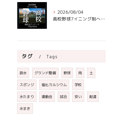
2026/08/04
高校野球7イニング制への声。
タグ
Tags
吸水
グランド整備
野球
雨
土
スポンジ
塩化カルシウム
学校
水たまり
運動会
試合
安い
配達
水まき