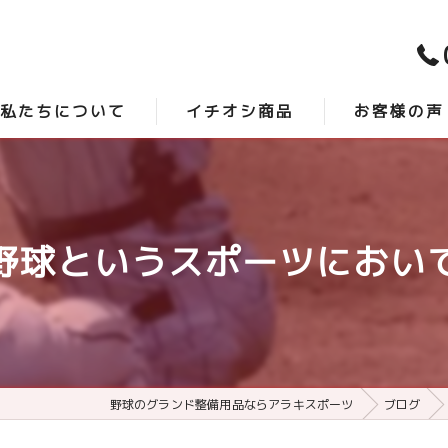
私たちについて
イチオシ商品
お客様の声
スタッフ紹介
時短砂 -アクシスプロ-
口コミ
よくある質問
最強グランド整備 -サンダーバード-
野球というスポーツにおい
野球のグランド整備用品ならアラキスポーツ
ブログ