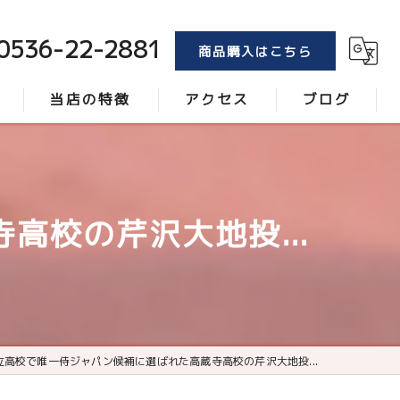
0536-22-2881
商品購入はこちら
当店の特徴
アクセス
ブログ
トンボ
コラム
ブラシ
高校の芹沢大地投...
レーキ
砂
ローラー
立高校で唯一侍ジャパン候補に選ばれた高蔵寺高校の芹沢大地投...