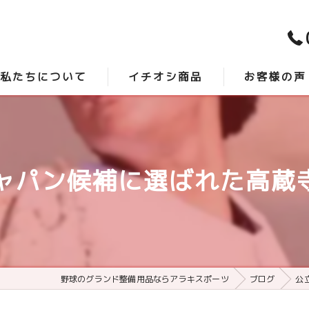
私たちについて
イチオシ商品
お客様の声
スタッフ紹介
時短砂 -アクシスプロ-
口コミ
よくある質問
最強グランド整備 -サンダーバード-
パン候補に選ばれた高蔵寺
野球のグランド整備用品ならアラキスポーツ
ブログ
公