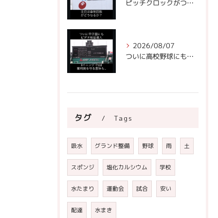
ピッチクロックがついにNPBに!
2026/08/07
ついに高校野球にもビデオ判定が！
タグ
Tags
吸水
グランド整備
野球
雨
土
スポンジ
塩化カルシウム
学校
水たまり
運動会
試合
安い
配達
水まき