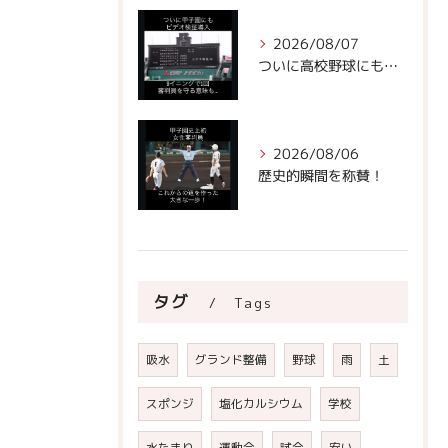
2026/08/07
ついに高校野球にもビデオ判定が！
2026/08/06
歴史的瞬間を称賛！
タグ
Tags
吸水
グランド整備
野球
雨
土
スポンジ
塩化カルシウム
学校
水たまり
運動会
試合
安い