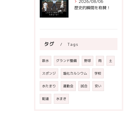
2026/08/06
歴史的瞬間を称賛！
タグ
Tags
吸水
グランド整備
野球
雨
土
スポンジ
塩化カルシウム
学校
水たまり
運動会
試合
安い
配達
水まき