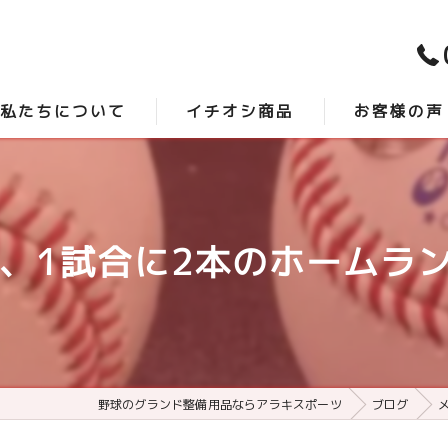
私たちについて
イチオシ商品
お客様の声
スタッフ紹介
時短砂 -アクシスプロ-
口コミ
よくある質問
最強グランド整備 -サンダーバード-
、1試合に2本のホームランが
野球のグランド整備用品ならアラキスポーツ
ブログ