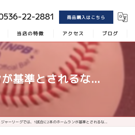
0536-22-2881
商品購入はこちら
当店の特徴
アクセス
ブログ
トンボ
コラム
ブラシ
基準とされるな...
レーキ
砂
ローラー
メジャーリーグでは、1試合に2本のホームランが基準とされるな...