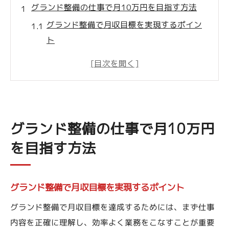
グランド整備の仕事で月10万円を目指す方法
グランド整備で月収目標を実現するポイン
ト
未経験からグランド整備で稼ぐコツと注意
点
安定して10万円を稼ぐグランド整備の働き
方
グランド整備スタッフの収入が増える仕組
グランド整備の仕事で月10万円
み解説
を目指す方法
副業や短時間勤務で叶えるグランド整備の
魅力
グランド整備で月収目標を実現するポイント
プロ野球現場を支えるグランド整備スタッフの
魅力
グランド整備で月収目標を達成するためには、まず仕事
グランド整備スタッフのやりがいや魅力と
内容を正確に理解し、効率よく業務をこなすことが重要