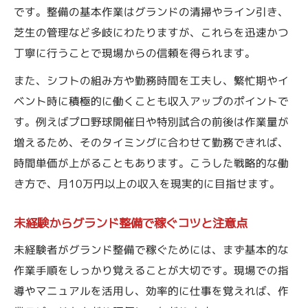
は
です。整備の基本作業はグランドの清掃やライン引き、
芝生の管理など多岐にわたりますが、これらを迅速かつ
プロ野球現場で活躍するグランド整備の役
丁寧に行うことで現場からの信頼を得られます。
割
裏方として支えるグランド整備の仕事の特
また、シフトの組み方や勤務時間を工夫し、繁忙期やイ
徴
ベント時に積極的に働くことも収入アップのポイントで
グランド整備で感じる現場の一体感と誇り
す。例えばプロ野球開催日や特別試合の前後は作業量が
増えるため、そのタイミングに合わせて勤務できれば、
プロの現場で求められるグランド整備の技
時間単価が上がることもあります。こうした戦略的な働
術
き方で、月10万円以上の収入を現実的に目指せます。
未経験から始めるグランド整備で叶う安定収入
未経験からグランド整備で安定収入を得る
未経験からグランド整備で稼ぐコツと注意点
コツ
未経験者がグランド整備で稼ぐためには、まず基本的な
グランド整備スタッフの研修とサポート体
作業手順をしっかり覚えることが大切です。現場での指
制
導やマニュアルを活用し、効率的に仕事を覚えれば、作
初めてでも安心なグランド整備の業務内容