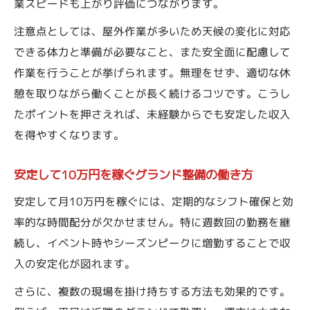
業スピードも上がり評価につながります。
グランド整備で安定して働き続けるポイン
注意点としては、屋外作業が多いため天候の変化に対応
ト
できる体力と準備が必要なこと、また安全面に配慮して
グランド整備スタッフの収入モデルを解説
作業を行うことが挙げられます。無理をせず、適切な休
グランド整備スタッフならではの日常業務を深
憩を取りながら働くことが長く続けるコツです。こうし
掘り
たポイントを押さえれば、未経験からでも安定した収入
グランド整備スタッフの主な一日の流れ解
を得やすくなります。
説
試合前後に行うグランド整備の業務内容
安定して10万円を稼ぐグランド整備の働き方
グランド整備で活躍する裏方スタッフの役
安定して月10万円を稼ぐには、定期的なシフト確保と効
割
率的な時間配分が欠かせません。特に週数回の勤務を継
グランド整備に必要な知識と基本作業とは
続し、イベント時やシーズンピークに増勤することで収
季節や天候で変わるグランド整備の工夫
入の安定化が図れます。
柔軟なシフトで叶える副業と両立のグランド整
さらに、複数の現場を掛け持ちする方法も効果的です。
備