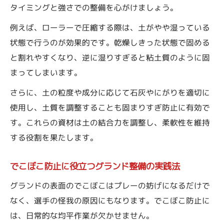
タイミングと強さでの整備を心がけましょう。
法
例えば、ローラーで圧縮する際は、土がやや湿っている
現場で実践するグランド整備の運用手順
状態で行うのが効果的です。乾燥しきった状態で固める
グランド整備の基本手順と効率アップのコ
と割れやすくなり、逆に湿りすぎると粘土質のように固
ツ
まってしまいます。
ローラーやトンボを活用した整備の流れ
さらに、土の粒度や成分に応じて石灰やにがりを適切に
土の状態に応じたグランド整備の手順解説
使用し、土質を調整することも固まりすぎ防止に有効で
グランド整備で安全性を高める運用ポイン
す。これらの資材は土の結合力を調整し、柔軟性を維持
ト
する役割を果たします。
作業効率を上げるグランド整備のタイミン
グ
でこぼこ防止に役立つグランド整備の実践法
にがりや石灰を活かした土壌改良の考え方
グランドの表面のでこぼこはプレーの妨げになるだけで
グランド整備でにがりを使う理由と効果
なく、選手の怪我の原因にもなります。でこぼこ防止に
石灰を活かしたグランド整備のポイント
は、日常的な均平作業が欠かせません。