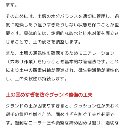
ます。
上がり
自作器具の活用とグランド整備での注意点
そのためには、土壌の水分バランスを適切に管理し、過
度に乾燥したり湿りすぎたりしない状態を保つことが重
土の柔軟性に適したグランド整備用具のポ
要です。具体的には、定期的な散水と排水対策を両立さ
イント
せることで、土の硬さを調整します。
グラウンドの柔軟性維持に役立つ整備法
また、土壌の通気性を確保するためにエアレーション
グランド整備で土の弾力を引き出す実践テ
（穴あけ作業）を行うことも基本的な管理法です。これ
クニック
により土中の酸素供給が促進され、微生物活動が活性化
選手の安全を意識した柔軟なグランド整備
し、土の柔軟性が持続します。
法
グランド整備で水はけと保水性を両立する
土の固めすぎを防ぐグランド整備の工夫
方法
グランドの土が固まりすぎると、クッション性が失われ
でこぼこを防ぐグランド整備の具体的ステ
選手の負担が増すため、固めすぎを防ぐ工夫が必要で
ップ
す。過剰なローラー圧や頻繁な締め固めは避け、適切な
整備頻度で変わるグランドの柔軟性と維持