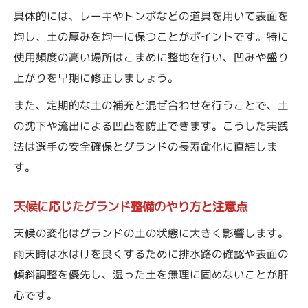
土の固まりすぎ防止に役立つにがり活用法
具体的には、レーキやトンボなどの道具を用いて表面を
石灰散布によるグランド整備の注意点
均し、土の厚みを均一に保つことがポイントです。特に
にがりと石灰の違いと使い分けのコツ
使用頻度の高い場所はこまめに整地を行い、凹みや盛り
グラウンド整備で安全性と快適さを両立する方
上がりを早期に修正しましょう。
法
また、定期的な土の補充と混ぜ合わせを行うことで、土
グランド整備で選手の安全を守る取り組み
の沈下や流出による凹凸を防止できます。こうした実践
快適なプレー環境を作るグランド整備の工
法は選手の安全確保とグランドの長寿命化に直結しま
夫
す。
砂埃や水はけを改善する整備のポイント
天候に応じたグランド整備のやり方と注意点
グランド整備でケガを防ぐ具体的な対策法
天候の変化はグランドの土の状態に大きく影響します。
安全性向上を目指すグランド整備のチェッ
雨天時は水はけを良くするために排水路の確認や表面の
ク項目
傾斜調整を優先し、湿った土を無理に固めないことが肝
心です。