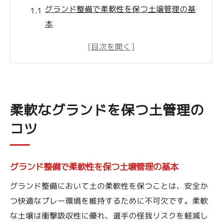
グランド整備で柔軟性を保つ土壌管理の基
本
土の固めすぎを防ぐグランド整備の工夫
でこぼこ防止に役立つグランド整備の実践
法
天候に応じたグランド整備のやり方と注意
点
柔軟なグランドを保つ土管理の
石灰やにがりを活用した土の質改善策
コツ
グランド整備で重要な道具選びの極意
現場で重宝するグランド整備道具の特徴と
グランド整備で柔軟性を保つ土壌管理の基本
選び方
グランド整備において土の柔軟性を保つことは、安全か
トンボや牽引式器具を使った効率的な整備
つ快適なプレー環境を維持するために不可欠です。柔軟
方法
な土壌は衝撃吸収性に優れ、選手の怪我リスクを軽減し
ローラー選びが左右するグランド整備の仕