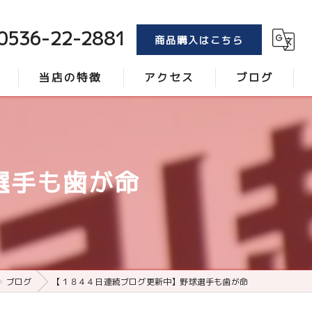
0536-22-2881
商品購入はこちら
当店の特徴
アクセス
ブログ
トンボ
コラム
ブラシ
選手も歯が命
レーキ
砂
ローラー
ブログ
【１８４４日連続ブログ更新中】野球選手も歯が命