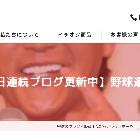
私たちについて
イチオシ商品
お客様の声
スタッフ紹介
時短砂 -アクシスプロ-
口コミ
よくある質問
最強グランド整備 -サンダーバード-
日連続ブログ更新中】野球
野球のグランド整備用品ならアラキスポーツ