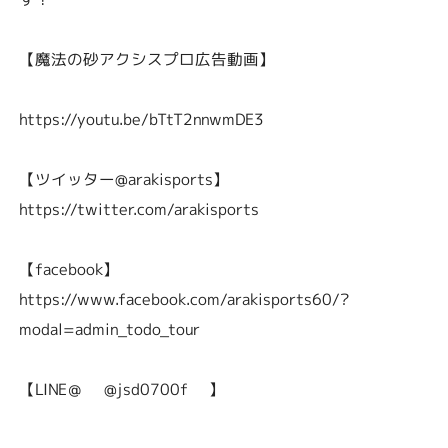
【魔法の砂アクシスプロ広告動画】
https://youtu.be/bTtT2nnwmDE3
【ツイッター@arakisports】
https://twitter.com/arakisports
【facebook】
https://www.facebook.com/arakisports60/?
modal=admin_todo_tour
【LINE＠ @jsd0700f 】