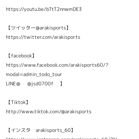
https://youtu.be/bTtT2nnwmDE3
【ツイッター@arakisports】
https://twitter.com/arakisports
【facebook】
https://www.facebook.com/arakisports60/?
modal=admin_todo_tour
LINE＠ @jsd0700f 】
【Tiktok】
http://www.tiktok.com/@arakisports
【インスタ arakisports_60】